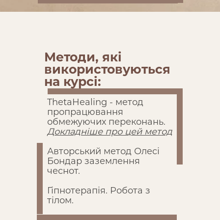
Методи, які
використовуються
на курсі:
ThetaHealing - метод
пропрацювання
обмежуючих переконань.
Докладніше про цей метод
Докладніше про цей метод
Авторський метод Олесі
Бондар заземлення
чеснот.
Гіпнотерапія. Робота з
тілом.