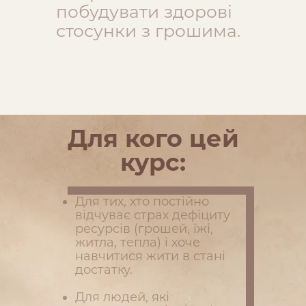
побудувати здорові
стосунки з грошима.
Для кого цей
курс:
Для тих, хто постійно
відчуває страх дефіциту
ресурсів (грошей, їжі,
житла, тепла) і хоче
навчитися жити в стані
достатку.
Для людей, які