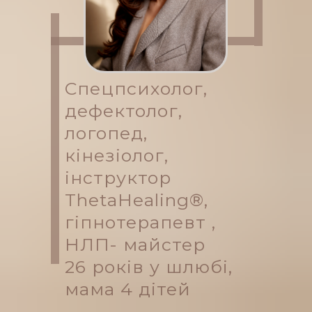
Спецпсихолог,
дефектолог,
логопед,
кінезіолог,
інструктор
ThetaHealing®,
гіпнотерапевт ,
НЛП- майстер
26 років у шлюбі,
мама 4 дітей