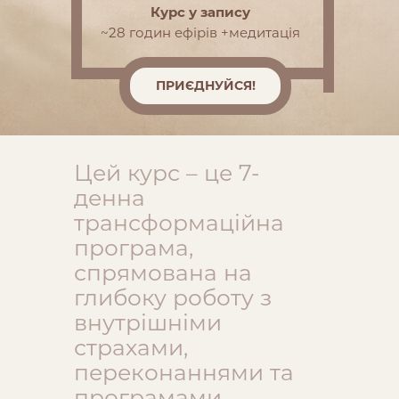
Курс у запису
~28 годин ефірів +медитація
ПРИЄДНУЙСЯ!
Цей курс – це 7-
денна
трансформаційна
програма,
спрямована на
глибоку роботу з
внутрішніми
страхами,
переконаннями та
програмами,