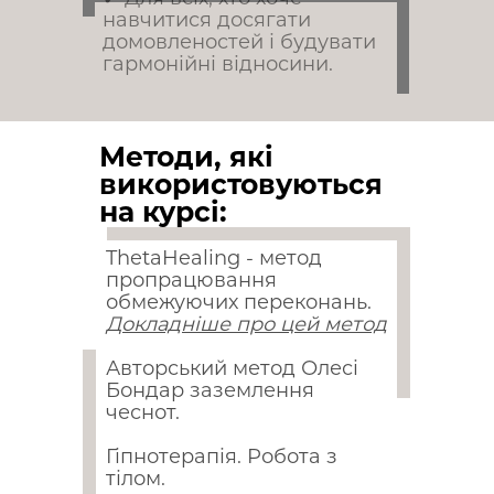
навчитися досягати
домовленостей і будувати
гармонійні відносини.
Методи, які
використовуються
на курсі:
ThetaHealing - метод
пропрацювання
обмежуючих переконань.
Докладніше про цей метод
Докладніше про цей метод
Авторський метод Олесі
Бондар заземлення
чеснот.
Гіпнотерапія. Робота з
тілом.