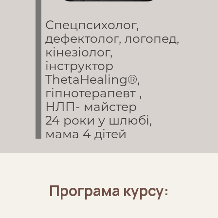
Спецпсихолог,
дефектолог, логопед,
кінезіолог,
інструктор
ThetaHealing®,
гіпнотерапевт ,
НЛП- майстер
24 роки у шлюбі,
мама 4 дітей
Програма курсу: