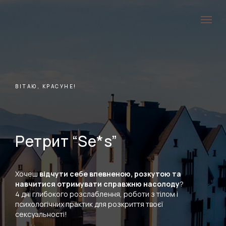
ВІТАЮ, КРАСУНЕ!
Ретрит “Se*s”
Хочеш
відчути себе впевненою, розкутою та
навчитися отримувати справжню насолоду
?
4 дні глибокого розслаблення, роботи з тілом і
психологічних практик для розкриття твоєї
сексуальності!