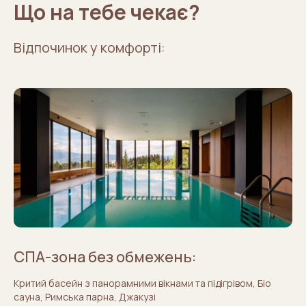
Що на тебе чекає?
Відпочинок у комфорті:
СПА-зона без обмежень:
Критий басейн з панорамними вікнами та підігрівом, Біо
сауна, Римська парна, Джакузі