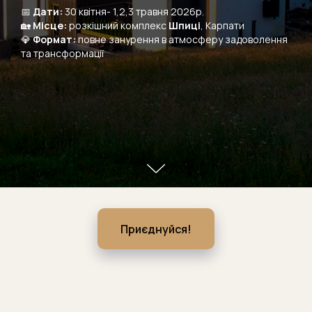
📅
Дати:
30 квітня- 1,2,3 травня 2026р.
🏡
Місце:
розкішний комплекс
Шпиці
, Карпати
💎
Формат:
повне занурення в атмосферу задоволення
та трансформації
Приєднуйся!