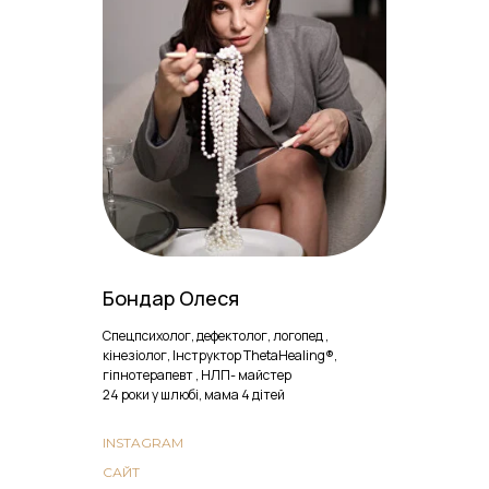
Бондар Олеся
Спецпсихолог, дефектолог, логопед ,
кінезіолог, Інструктор ThetaHealing®,
гіпнотерапевт , НЛП- майстер
24 роки у шлюбі, мама 4 дітей
INSTAGRAM
САЙТ