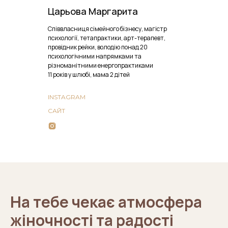
Царьова Маргарита
Співвласниця сімейного бізнесу, магістр
психології, тетапрактики, арт-терапевт,
провідник рейки, володію понад 20
психологічними напрямками та
різноманітними енергопрактиками
11 років у шлюбі, мама 2 дітей
INSTAGRAM
САЙТ
На тебе чекає атмосфера
жіночності та радості