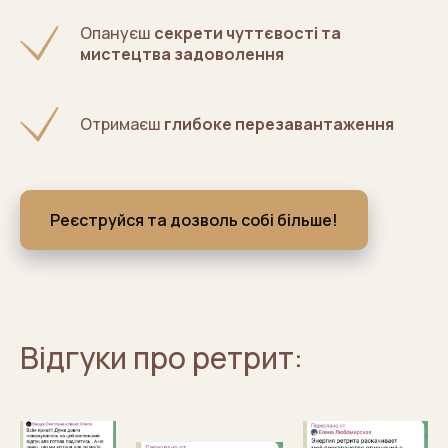
Опануєш
секрети чуттєвості та
мистецтва задоволення
Отримаєш
глибоке перезавантаження
Реєструйся та дозволь собі більше!
Відгуки про ретрит: