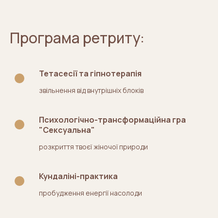
Програма ретриту:
Тетасесії та гіпнотерапія
звільнення від внутрішніх блоків
Психологічно-трансформаційна гра
"Сексуальна"
розкриття твоєї жіночої природи
Кундаліні-практика
пробудження енергії насолоди