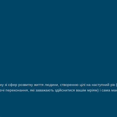
ну зі сфер розвитку життя людини, створенню цілі на наступний рік 
і переконання, які заважають здійснитися вашім мріям) і сама мані