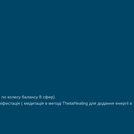
( по колесу балансу 8 сфер).
фестація ( медитація в методі ThetaHealing для додання енергії в